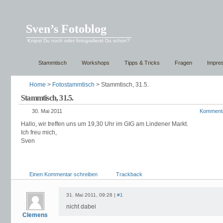
Sven’s Fotoblog
Knipst Du noch oder fotografierst Du schon?
Stammtisch
Workshops
Tipps & Tricks
Fragen
Impre
Home
>
Fotostammtisch
> Stammtisch, 31.5.
Stammtisch, 31.5.
30. Mai 2011
Komment
Hallo, wir treffen uns um 19,30 Uhr im GIG am Lindener Markt.
Ich freu mich,
Sven
Einen Kommentar schreiben
Trackback
31. Mai 2011, 09:28 |
#1
nicht dabei
Clemens