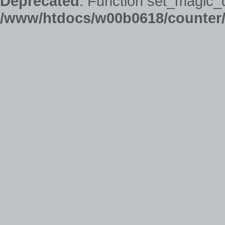
Deprecated
: Function set_magic_
/www/htdocs/w00b0618/counter/