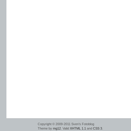
Copyright © 2009-2011 Sven’s Fotoblog
Theme by
mg12
. Valid
XHTML 1.1
and
CSS 3
.