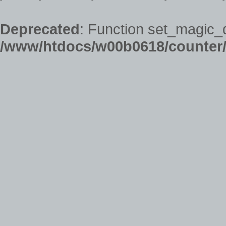
Deprecated
: Function set_magic_
/www/htdocs/w00b0618/counter/