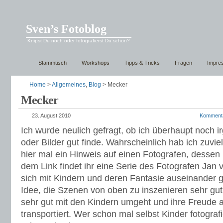
Sven’s Fotoblog
Knipst Du noch oder fotografierst Du schon?
Stammtisch
Workshops
Tipps & Tricks
Fragen
Impre
Home
>
Allgemeines
,
Blog
> Mecker
Mecker
23. August 2010
Komment
Ich wurde neulich gefragt, ob ich überhaupt noch 
oder Bilder gut finde. Wahrscheinlich hab ich zuvi
hier mal ein Hinweis auf einen Fotografen, dessen 
dem Link findet ihr eine Serie des Fotografen Jan v
sich mit Kindern und deren Fantasie auseinander ge
Idee, die Szenen von oben zu inszenieren sehr gut
sehr gut mit den Kindern umgeht und ihre Freude a
transportiert. Wer schon mal selbst Kinder fotografi