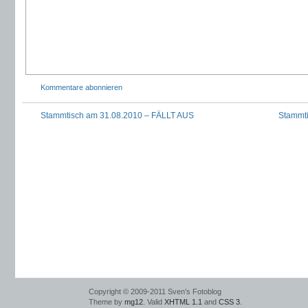
Kommentare abonnieren
Stammtisch am 31.08.2010 – FÄLLT AUS
Stammti
Copyright © 2009-2011 Sven’s Fotoblog
Theme by
mg12
. Valid
XHTML 1.1
and
CSS 3
.